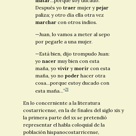
matar
…porque soy ducado.
Después yo
traer
mujer y
pejar
paliza; y otro día ella otra vez
marchar
con otros indios.
—Juan, lo vamos a meter al sepo
por pegarle a una mujer.
—Está bien, dijo trompudo Juan:
yo
nacer
muy bien con esta
maña, yo
vivir
y
morir
con esta
maña, yo no
poder
hacer otra
cosa…porque estoy ducado con
21
esta maña…”
En lo concerniente a la literatura
costarricense, en la de finales del siglo
xix
y
la primera parte del
xx
se pretendió
representar el habla coloquial de la
población hispanocostarricense,