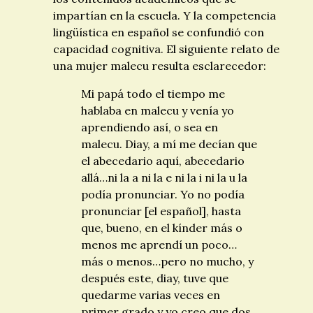
impartían en la escuela. Y la competencia
lingüística en español se confundió con
capacidad cognitiva. El siguiente relato de
una mujer malecu resulta esclarecedor:
Mi papá todo el tiempo me
hablaba en malecu y venía yo
aprendiendo así, o sea en
malecu. Diay, a mí me decían que
el abecedario aquí, abecedario
allá…ni la a ni la e ni la i ni la u la
podía pronunciar. Yo no podía
pronunciar [el español], hasta
que, bueno, en el kínder más o
menos me aprendí un poco…
más o menos…pero no mucho, y
después este, diay, tuve que
quedarme varias veces en
primer grado y yo creo que dos