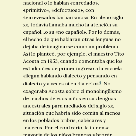
nacional o lo hablan «enredado»,
«primitivo», «defectuoso», con
«enrevesados barbarismos». En pleno siglo
xx
, todavía llamaba mucho la atención su
español…o su «no español». Por lo demás,
el hecho de que hablaran otras lenguas no
dejaba de imaginarse como un problema.
Así lo planteó, por ejemplo, el maestro Tito
Acosta en 1953, cuando comentaba que los
estudiantes de primer ingreso a la escuela
«llegan hablando dialecto y pensando en
4
dialecto y a veces ni en dialecto»
. No
exageraba Acosta sobre el monolingüismo
de muchos de esos niños en sus lenguas
ancestrales para mediados del siglo
xx
,
situación que habría sido común al menos
en los poblados bribris, cabécares y
malecus. Por el contrario, la inmensa
mayoría de los niños bruncas y brorán