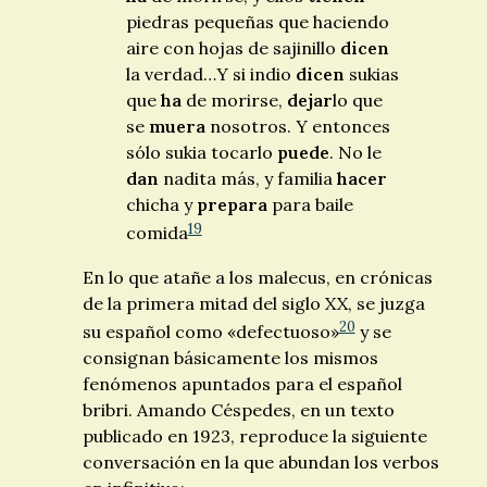
piedras pequeñas que haciendo
aire con hojas de sajinillo
dicen
la verdad…Y si indio
dicen
sukias
que
ha
de morirse,
dejar
lo que
se
muera
nosotros. Y entonces
sólo sukia tocarlo
puede
. No le
dan
nadita más, y familia
hacer
chicha y
prepara
para baile
19
comida
En lo que atañe a los malecus, en crónicas
de la primera mitad del siglo XX, se juzga
20
su español como «defectuoso»
y se
consignan básicamente los mismos
fenómenos apuntados para el español
bribri. Amando Céspedes, en un texto
publicado en 1923, reproduce la siguiente
conversación en la que abundan los verbos