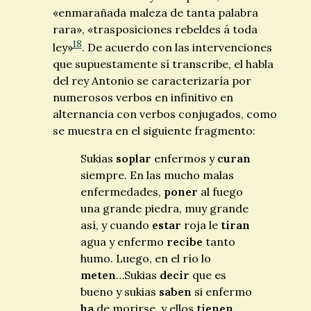
«enmarañada maleza de tanta palabra
rara», «trasposiciones rebeldes á toda
18
ley»
. De acuerdo con las intervenciones
que supuestamente sí transcribe, el habla
del rey Antonio se caracterizaría por
numerosos verbos en infinitivo en
alternancia con verbos conjugados, como
se muestra en el siguiente fragmento:
Sukias
soplar
enfermos y
curan
siempre. En las mucho malas
enfermedades,
poner
al fuego
una grande piedra, muy grande
así, y cuando
estar
roja le
tiran
agua y enfermo
recibe
tanto
humo. Luego, en el río lo
meten
…Sukias
decir
que es
bueno y sukias
saben
si enfermo
ha
de morirse, y ellos
tienen