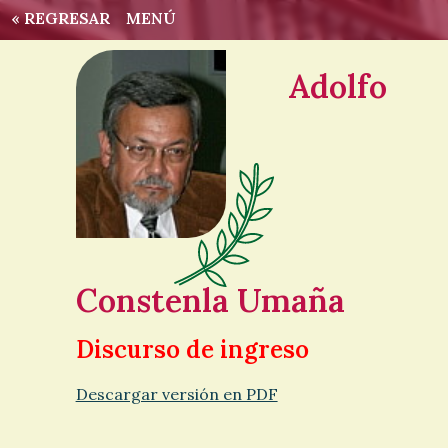
« REGRESAR
MENÚ
Adolfo
Constenla Umaña
Discurso de ingreso
Descargar versión en PDF