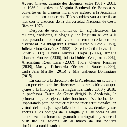
Agüero Chaves, durante dos decenios, entre 1981 y 2001;
en 1986 la profesora Virginia Sandoval de Fonseca se
convirtió en la primera mujer que ingresó a la Academia
como miembro numerario. Tales cambios van a fructificar
más con la creación de la Universidad Nacional de Costa
Rica en 1973.
Después de esos momentos tan significativos, las
mujeres, escritoras, filólogas y una lingüista se van a ir
incorporando, lo cual viene a enriquecerla en su
diversidad. Se integrarán Carmen Naranjo Coto (1989),
Julieta Pinto González (1992), Estrella Cartín Bezzuti de
Guier (1997), Emilia Macaya Trejos (2002), Amalia
Chaverri Fonseca (2006), Julieta Dobles Yzaguirre (2006),
Anacristina Rossi Lara (2007), Flora Ovares Ramírez
(2008), Marilyn Echeverría Zürcher de Sauter (2009),
Carla Jara Murillo (2015) y Mía Gallegos Domínguez
(2015).
En cuanto a la dirección de la Academia, un setenta y
cinco por ciento de los directores ha pertenecido a campos
ajenos a la filología o a la lingüística. Entre 2010 y 2018,
la profesora Cartín de Guier dirigió la Academia, la
primera mujer en ejercer tales funciones. Este hecho tiene
importancia para los requerimientos interinstitucionales, en
virtud del trabajo especializado de las academias y sus
aportes a los códigos de la lengua y a las obras de esa
naturaleza: diccionarios, gramática, ortografía y sobre el
buen uso del idioma, en el marco de una política
lingüística panhispánica.