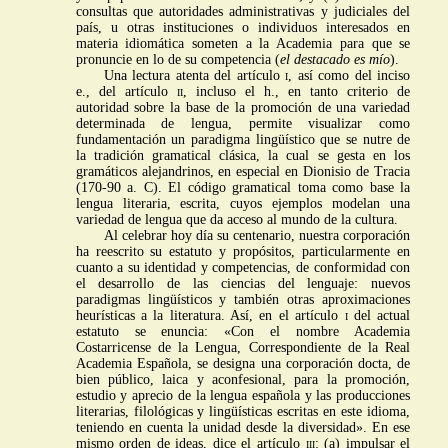
consultas que autoridades administrativas y judiciales del
país, u otras instituciones o individuos interesados en
materia idiomática someten a la Academia para que se
pronuncie en lo de su competencia (
el destacado es mío
).
Una lectura atenta del artículo
i
, así como del inciso
e., del artículo
ii
, incluso el h., en tanto criterio de
autoridad sobre la base de la promoción de una variedad
determinada de lengua, permite visualizar como
fundamentación un paradigma lingüístico que se nutre de
la tradición gramatical clásica, la cual se gesta en los
gramáticos alejandrinos, en especial en Dionisio de Tracia
(170-90 a. C). El código gramatical toma como base la
lengua literaria, escrita, cuyos ejemplos modelan una
variedad de lengua que da acceso al mundo de la cultura.
Al celebrar hoy día su centenario, nuestra corporación
ha reescrito su estatuto y propósitos, particularmente en
cuanto a su identidad y competencias, de conformidad con
el desarrollo de las ciencias del lenguaje: nuevos
paradigmas lingüísticos y también otras aproximaciones
heurísticas a la literatura. Así, en el artículo
i
del actual
estatuto se enuncia: «Con el nombre Academia
Costarricense de la Lengua, Correspondiente de la Real
Academia Española, se designa una corporación docta, de
bien público, laica y aconfesional, para la promoción,
estudio y aprecio de la lengua española y las producciones
literarias, filológicas y lingüísticas escritas en este idioma,
teniendo en cuenta la unidad desde la diversidad». En ese
mismo orden de ideas, dice el artículo
iii
: (a) impulsar el