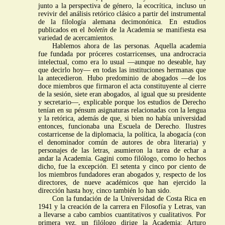
junto a la perspectiva de género, la ecocrítica, incluso un
revivir del análisis retórico clásico a partir del instrumental
de la filología alemana decimonónica. En estudios
publicados en el
boletín
de la Academia se manifiesta esa
variedad de acercamientos.
Hablemos ahora de las personas. Aquella academia
fue fundada por próceres costarricenses, una androcracia
intelectual, como era lo usual —aunque no deseable, hay
que decirlo hoy— en todas las instituciones hermanas que
la antecedieron. Hubo predominio de abogados —de los
doce miembros que firmaron el acta constituyente al cierre
de la sesión, siete eran abogados, al igual que su presidente
y secretario—, explicable porque los estudios de Derecho
tenían en su pénsum asignaturas relacionadas con la lengua
y la retórica, además de que, si bien no había universidad
entonces, funcionaba una Escuela de Derecho. Ilustres
costarricense de la diplomacia, la política, la abogacía (con
el denominador común de autores de obra literaria) y
personajes de las letras, asumieron la tarea de echar a
andar la Academia. Gagini como filólogo, como lo hechos
dicho, fue la excepción. El setenta y cinco por ciento de
los miembros fundadores eran abogados y, respecto de los
directores, de nueve académicos que han ejercido la
dirección hasta hoy, cinco también lo han sido.
Con la fundación de la Universidad de Costa Rica en
1941 y la creación de la carrera en Filosofía y Letras, van
a llevarse a cabo cambios cuantitativos y cualitativos. Por
primera vez, un filólogo dirige la Academia: Arturo