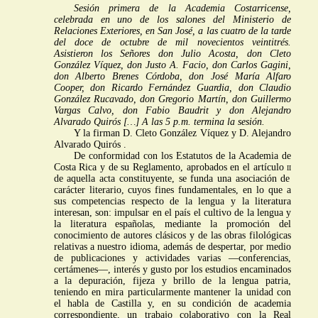
Sesión primera de la Academia Costarricense,
celebrada en uno de los salones del Ministerio de
Relaciones Exteriores, en San José, a las cuatro de la tarde
del doce de octubre de mil novecientos veintitrés.
Asistieron los Señores don Julio Acosta, don Cleto
González Víquez, don Justo A. Facio, don Carlos Gagini,
don Alberto Brenes Córdoba, don José María Alfaro
Cooper, don Ricardo Fernández Guardia, don Claudio
González Rucavado, don Gregorio Martín, don Guillermo
Vargas Calvo, don Fabio Baudrit y don Alejandro
Alvarado Quirós […] A las 5 p.m. termina la sesión.
Y la firman D. Cleto González Víquez y D. Alejandro
Alvarado Quirós .
De conformidad con los Estatutos de la Academia de
Costa Rica y de su Reglamento, aprobados en el artículo
ii
de aquella acta constituyente, se funda una asociación de
carácter literario, cuyos fines fundamentales, en lo que a
sus competencias respecto de la lengua y la literatura
interesan, son: impulsar en el país el cultivo de la lengua y
la literatura españolas, mediante la promoción del
conocimiento de autores clásicos y de las obras filológicas
relativas a nuestro idioma, además de despertar, por medio
de publicaciones y actividades varias —conferencias,
certámenes—, interés y gusto por los estudios encaminados
a la depuración, fijeza y brillo de la lengua patria,
teniendo en mira particularmente mantener la unidad con
el habla de Castilla y, en su condición de academia
correspondiente, un trabajo colaborativo con la Real