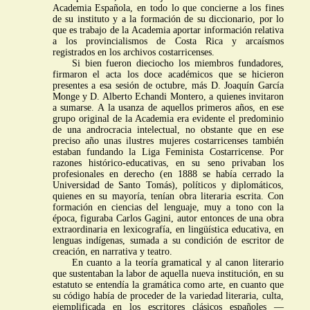
Academia Española, en todo lo que concierne a los fines
de su instituto y a la formación de su diccionario, por lo
que es trabajo de la Academia aportar información relativa
a los provincialismos de Costa Rica y arcaísmos
registrados en los archivos costarricenses.
Si bien fueron dieciocho los miembros fundadores,
firmaron el acta los doce académicos que se hicieron
presentes a esa sesión de octubre, más D. Joaquín García
Monge y D. Alberto Echandi Montero, a quienes invitaron
a sumarse. A la usanza de aquellos primeros años, en ese
grupo original de la Academia era evidente el predominio
de una androcracia intelectual, no obstante que en ese
preciso año unas ilustres mujeres costarricenses también
estaban fundando la Liga Feminista Costarricense. Por
razones histórico-educativas, en su seno privaban los
profesionales en derecho (en 1888 se había cerrado la
Universidad de Santo Tomás), políticos y diplomáticos,
quienes en su mayoría, tenían obra literaria escrita. Con
formación en ciencias del lenguaje, muy a tono con la
época, figuraba Carlos Gagini, autor entonces de una obra
extraordinaria en lexicografía, en lingüística educativa, en
lenguas indígenas, sumada a su condición de escritor de
creación, en narrativa y teatro.
En cuanto a la teoría gramatical y al canon literario
que sustentaban la labor de aquella nueva institución, en su
estatuto se entendía la gramática como arte, en cuanto que
su código había de proceder de la variedad literaria, culta,
ejemplificada en los escritores clásicos españoles —