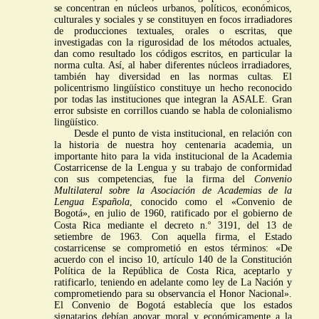
se concentran en núcleos urbanos, políticos, económicos,
culturales y sociales y se constituyen en focos irradiadores
de producciones textuales, orales o escritas, que
investigadas con la rigurosidad de los métodos actuales,
dan como resultado los códigos escritos, en particular la
norma culta. Así, al haber diferentes núcleos irradiadores,
también hay diversidad en las normas cultas. El
policentrismo lingüístico constituye un hecho reconocido
por todas las instituciones que integran la
ASALE
. Gran
error subsiste en corrillos cuando se habla de colonialismo
lingüístico.
Desde el punto de vista institucional, en relación con
la historia de nuestra hoy centenaria academia, un
importante hito para la vida institucional de la Academia
Costarricense de la Lengua y su trabajo de conformidad
con sus competencias, fue la firma del
Convenio
Multilateral sobre la Asociación de Academias de la
Lengua Española
, conocido como el «Convenio de
Bogotá», en julio de 1960, ratificado por el gobierno de
o
Costa Rica mediante el decreto n.
3191, del 13 de
setiembre de 1963. Con aquella firma, el Estado
costarricense se comprometió en estos términos: «De
acuerdo con el inciso 10, artículo 140 de la Constitución
Política de la República de Costa Rica, aceptarlo y
ratificarlo, teniendo en adelante como ley de La Nación y
comprometiendo para su observancia el Honor Nacional».
El Convenio de Bogotá establecía que los estados
signatarios debían apoyar moral y económicamente a la