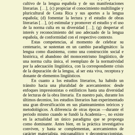
cultivo de la lengua española y de sus manifestaciones
literarias. […], (c) propiciar el conocimiento multilingüe y
pluricultural de Costa Rica y sus aportes a la lengua
española; (d) fomentar la lectura y el estudio de obras
literarias […], (e) estimular y promover el estudio y el uso
de la norma culta en su diversidad […]; (g) despertar el
interés y reconocimiento del uso adecuado de la lengua
española, de conformidad con el respectivo contexto.
Estas competencias, al momento de celebrar su
centenario, se sustentan en un cambio paradigmático: la
lengua como diasistema, como una construcción social e
histórica, el abandono del monocentrismo lingüístico, de
una norma culta única, el reemplazo de la normatividad
por la adecuación lingüística, con la correspondiente crisis
de la depuración de la lengua, al ser esta viva, receptora y
donante de elementos lingüísticos.
En cuanto a los estudios literarios, ha habido un
tránsito hacia una pluralidad de acercamientos: desde
enfoques impresionistas o estilísticos hasta una diversidad
de lecturas de la obra literaria. En nuestro país, durante los
últimos decenios, los estudios literarios han experimentado
una gran diversificación en sus planteamientos teóricos y
metodológicos. A diferencia de otras épocas —durante el
periodo mismo cuando se fundó la Academia—, no existe
en la actualidad un único paradigma que se proponga
como dominante. Antes bien, en la práctica investigativa
conviven, y hasta se complementan, acercamientos de
carácter materialista, psicoanalítico y deconstruccionistas,