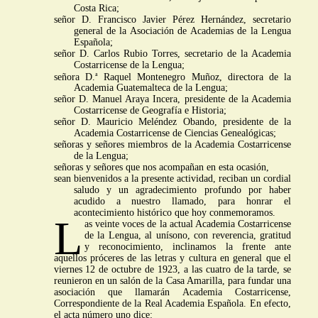
Costa Rica;
señor D. Francisco Javier Pérez Hernández, secretario
general de la Asociación de Academias de la Lengua
Española;
señor D. Carlos Rubio Torres, secretario de la Academia
Costarricense de la Lengua;
a
señora D.
Raquel Montenegro Muñoz, directora de la
Academia Guatemalteca de la Lengua;
señor D. Manuel Araya Incera, presidente de la Academia
Costarricense de Geografía e Historia;
señor D. Mauricio Meléndez Obando, presidente de la
Academia Costarricense de Ciencias Genealógicas;
señoras y señores miembros de la Academia Costarricense
de la Lengua;
señoras y señores que nos acompañan en esta ocasión,
sean bienvenidos a la presente actividad, reciban un cordial
saludo y un agradecimiento profundo por haber
acudido a nuestro llamado, para honrar el
acontecimiento histórico que hoy conmemoramos.
L
as veinte voces de la actual Academia Costarricense
de la Lengua, al unísono, con reverencia, gratitud
y reconocimiento, inclinamos la frente ante
aquellos próceres de las letras y cultura en general que el
viernes 12 de octubre de 1923, a las cuatro de la tarde, se
reunieron en un salón de la Casa Amarilla, para fundar una
asociación que llamarán Academia Costarricense,
Correspondiente de la Real Academia Española. En efecto,
el acta número uno dice: