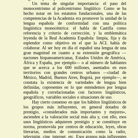
Un tema de singular importancia: el paso del
monocentrismo al policentrismo lingüítico. Como se ha
hecho notar en los estatutos fundacionales, una de las
competencias de la Academia era promover la unidad de la
lengua española de conformidad con una política
lingüística monocéntrica: el habla de Castilla como
referencia y criterio de corrección, y la emblemática
leyenda de la Real Academia Española: limpia, fija y da
esplendor como objetivo en el que la ACL había de
colaborar. Al ser hoy en día el español una lengua de una
gran magnitud en cuanto a su extensión geográfica —
naciones hispanoamericanas, Estados Unidos de América,
África y España, por ejemplo— o al número de hablantes
que se acerca a los 600 millones, asentados en esos
territorios con grandes centros urbanos —ciudad de
México, Madrid, Buenos Aires, Bogotá, por ejemplo—, se
constata la existencia de variedades de lengua bien
definidas, copresentes en lo que entendemos por lengua
española y correlacionadas con factores lingüísticos,
geográficos, variables sociales o situaciones de uso.
Hay cierto consenso en que los hábitos lingüísticos de
los grupos más influyentes, en general dotados de
prestigio, «considerados más importantes y mejores»,
ascienden a la valoración social más alta y, con ello, esos
usos lingüísticos adquieren prestigio y se constituye en
norma, promovida por centros de educación, leyes, obras
literarias, medios de comunicación como la radio,
televisión, cine, internet, etc. Esos grupos más influyentes