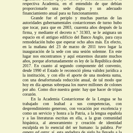
respectiva Academia, en el entendido de que debían
proporcionarle una sede digna y un adecuado
financiamiento anual para su funcionamiento.
Grande fue el periplo y muchas puertas de las
autoridades gubernamentales costarricenses de turno hubo
que tocar, para que en 2003, cuarenta años después de la
o
firma, y mediante el decreto n.
31303, se le asignara un
espacio en el antiguo edificio del Banco Anglo, para cuya
remodelación hubo que esperar ocho años más. En efecto,
en la mañana del 23 de marzo de 2011 tuvo lugar la
inauguración de la sede con una sesión solemne. En este
lugar nos encontramos y aquí estaremos durante muchos
años, porque afortunadamente es ley de la República desde
2017. En cuanto al segundo componente del convenio,
desde 1990 el Estado le reconoció plena validez jurídica a
la institución, y con ello el aporte de una modesta suma,
con una desafortunada reducción anual, de tal modo que
hoy en día apenas sobrepasa los nueve millones de colones
por año. Como dice nuestra gente: hay que hacer de tripas
corazón.
En la Academia Costarricense de la Lengua se ha
trabajado con lealtad a sus competencias, con
desprendimiento generoso, con vocación por excelencia y
como un servicio y honra a la Patria, a la lengua española
y a las literaturas escritas en ella, a la gran comunidad
hispánica, al atesoramiento y creación de identidad
esculpida en lo esencial del ser humano: la palabra.
Per
aspera ad astra
; sí, esta andadura de siglo ha llevado a la