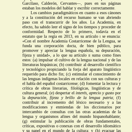
Garcilaso, Calderón, Cervantes—, pues en sus páginas
estaban los modelos del hablar y escribir correctamente.
Los cambios paradigmáticos en cuanto a esos cánones
y a la constitución del recurso humano se van abriendo
paso con el transcurrir de los años. La Academia, en
efecto, ha sabido leer el signo de los tiempos y proceder de
conformidad. Respecto de lo primero, todavía en el
estatuto que la regía en 2013, en su artículo
i
se enuncia:
«Con el nombre Academia Costarricense de la Lengua, se
funda una corporación docta, de bien público, para
promover y apreciar la lengua española, su depuración,
fijeza y unidad», a lo que su artículo
ii
suma como fines
estos: (a) impulsar el cultivo de la lengua nacional y de las
literaturas hispánicas; (b) contribuir al desarrollo científico
y tecnológico propiciando la forja del aparato lingüístico
requerido para dicho fin; (c) estimular el conocimiento de
las lenguas indígenas locales en relación con sus culturas y
el habla del español costarricense; (d) fomentar la lectura y
crítica de obras literarias, filológicas, lingüísticas y de
cultura general; (e) despertar el
interés, aprecio y gusto
por
la
depuración, fijeza y brillo de la lengua patria
; (f)
contribuir al incremento del léxico necesario y a las
modificaciones y enmiendas de los diccionarios por
intercambio de consultas con las otras academias de la
lengua y organismos afines del mundo hispanohablante;
(g) estimular la publicación de obras fundamentales,
críticas, expositivas o conexas con el desarrollo idiomático
y su papel en el mundo de la cultura; y (h) evacuar las